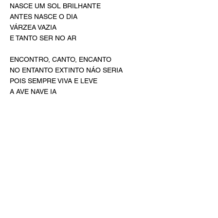
NASCE UM SOL BRILHANTE
ANTES NASCE O DIA
VÁRZEA VAZIA
E TANTO SER NO AR
ENCONTRO, CANTO, ENCANTO
NO ENTANTO EXTINTO NÁO SERIA
POIS SEMPRE VIVA E LEVE
A AVE NAVE IA
E OS SINAIS DO CÉU
DESCIAM DOS SEUS VÉUS
PRA QUEM NÃO VIA
E VEIO A PAZ DE DEUS
VIERAM MAIS DOS SEUS
EM CANTORIA
E TODO ENCANTO VIBROU-SE
POR TODO O CANTO BRINCOU-SE